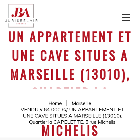
Skip
to
VENDU // 64 000 €//
content
Jurisbelair
UN APPARTEMENT ET
UNE CAVE SITUES A
MARSEILLE (13010),
QUARTIER LA
Home
Marseille
CAPELETTE, 5 RUE
VENDU // 64 000 €// UN APPARTEMENT ET
UNE CAVE SITUES A MARSEILLE (13010),
Quartier la CAPELETTE, 5 rue Michelis
MICHELIS